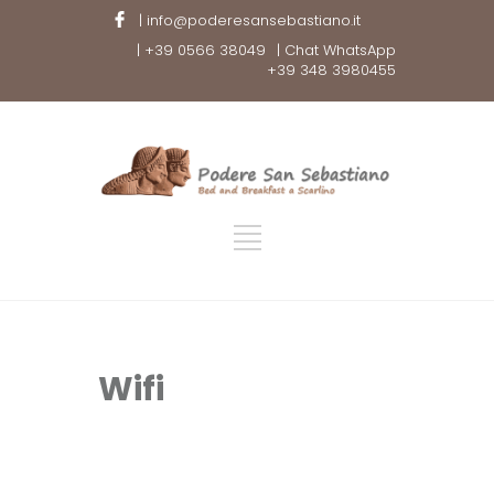
| info@poderesansebastiano.it
| +39 0566 38049
| Chat WhatsApp
+39 348 3980455
Wifi